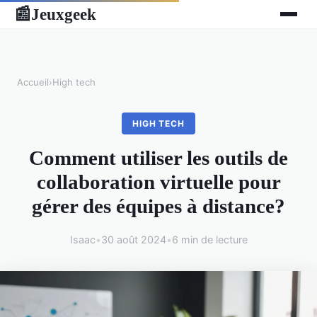
Jeuxgeek
📰
Accueil
›
High tech
HIGH TECH
Comment utiliser les outils de
collaboration virtuelle pour
gérer des équipes à distance?
Isaac
•
30 août 2024
•
6 min de lecture